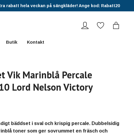
ra rabatt hela veckan på sängkläder! Ange kod: Rabatt20
Butik
Kontakt
t Vik Marinblå Percale
0 Lord Nelson Victory
digt bäddset i sval och krispig percale. Dubbelsidig
rinblå toner som ger sovrummet en fräsch och