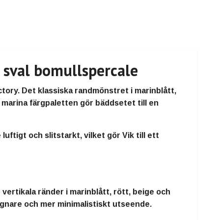
 sval bomullspercale
tory. Det klassiska randmönstret i marinblått,
n marina färgpaletten gör bäddsetet till en
igt och slitstarkt, vilket gör Vik till ett
ertikala ränder i marinblått, rött, beige och
lugnare och mer minimalistiskt utseende.