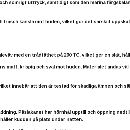
 och somrigt uttryck, samtidigt som den marina färgskala
ch fräsch känsla mot huden, vilket gör det särskilt uppsk
eväv med en trådtäthet på 200 TC, vilket ger en slät, hållb
s matt, krispig och sval mot huden. Materialet andas väl o
lket innebär att den är testad för skadliga ämnen och s
ning. Påslakanet har hörnhål upptill och öppning nedtill, 
håller kudden på plats under natten.