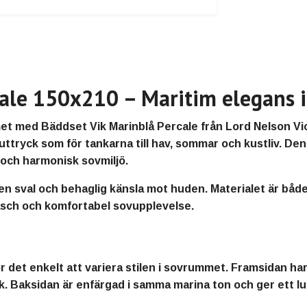
ale 150x210 – Maritim elegans i
et med Bäddset Vik Marinblå Percale från Lord Nelson Vic
t uttryck som för tankarna till hav, sommar och kustliv. De
 och harmonisk sovmiljö.
 sval och behaglig känsla mot huden. Materialet är både luft
äsch och komfortabel sovupplevelse.
det enkelt att variera stilen i sovrummet. Framsidan har v
ryck. Baksidan är enfärgad i samma marina ton och ger ett 