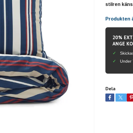
stilren käns
Produkten är
20% EXT
ANGE KO
Skicka
Under 
Dela