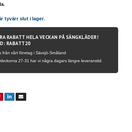
la.
 tyvärr slut i lager.
RA RABATT HELA VECKAN PÅ SÄNGKLÄDER!
D: RABATT20
s från vårt företag i Sävsjö-Småland
Veckorna 27-31 har vi några dagars längre leveranstid.