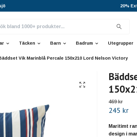
sjö
20% Ext
ar
Täcken
Barn
Badrum
Utegrupper
Bäddset Vik Marinblå Percale 150x210 Lord Nelson Victory
Bäddse
150x21
469 kr
245 kr
Maritimt ran
design i ma