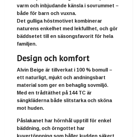
varm och inbjudande känsla i sovrummet –
både för barn och vuxna.
Det gulliga höstmotivet kombinerar
naturens enkelhet med lekfullhet, och gör
bäddsetet till en
säsongsfavorit för hela
familjen
.
Design och komfort
Alvin Beige
är tillverkat i
100 % bomull
–
ett naturligt, mjukt och andningsbart
material som ger en behaglig sovmiljö.
Med en
trådtäthet på 144 TC
är
sängkläderna både slitstarka och sköna
mot huden.
Påslakanet har
hörnhål upptill
för enkel
bäddning, och örngottet har
kuvertöppning
som håller kudden säkert