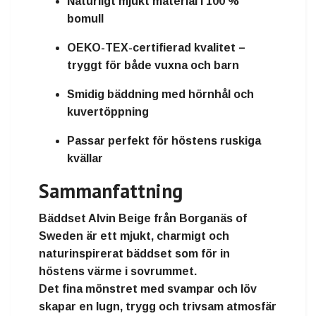
Naturligt mjukt material i 100 %
bomull
OEKO-TEX-certifierad kvalitet –
tryggt för både vuxna och barn
Smidig bäddning med hörnhål och
kuvertöppning
Passar perfekt för höstens ruskiga
kvällar
Sammanfattning
Bäddset Alvin Beige
från
Borganäs of
Sweden
är ett
mjukt, charmigt och
naturinspirerat bäddset
som för in
höstens värme i sovrummet.
Det fina mönstret med svampar och löv
skapar en lugn, trygg och trivsam atmosfär