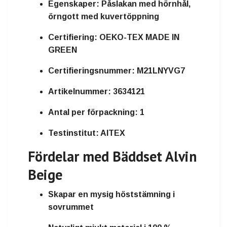
Egenskaper:
Påslakan med hörnhål,
örngott med kuvertöppning
Certifiering:
OEKO-TEX MADE IN
GREEN
Certifieringsnummer:
M21LNYVG7
Artikelnummer:
3634121
Antal per förpackning:
1
Testinstitut:
AITEX
Fördelar med Bäddset Alvin
Beige
Skapar en mysig höststämning i
sovrummet