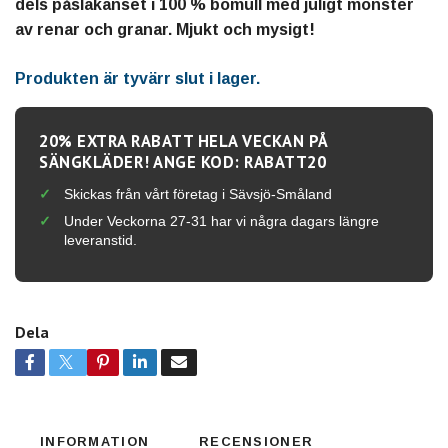
dels påslakanset i 100 % bomull med juligt mönster
av renar och granar. Mjukt och mysigt!
Produkten är tyvärr slut i lager.
20% EXTRA RABATT HELA VECKAN PÅ
SÄNGKLÄDER! ANGE KOD: RABATT20
Skickas från vårt företag i Sävsjö-Småland
Under Veckorna 27-31 har vi några dagars längre
leveranstid.
Dela
INFORMATION
RECENSIONER