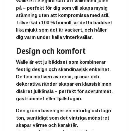
Walle ett elegant sätt att välkomna julen
på – perfekt för dig som vill skapa
mysig
stämning utan att kompromissa med stil
.
Tillverkat i
100 % bomull
, är detta bäddset
lika mjukt som det är vackert, och håller
dig varm under kalla vinterkvällar.
Design och komfort
Walle
är ett julbäddset som kombinerar
festlig design och skandinavisk enkelhet
.
De fina motiven av
renar, granar och
dekorativa ränder
skapar en klassisk men
diskret julkänsla – perfekt för sovrummet,
gästrummet eller fjällstugan.
Den
gröna basen
ger en naturlig och lugn
ton, samtidigt som det vintriga mönstret
skapar värme och karaktär.