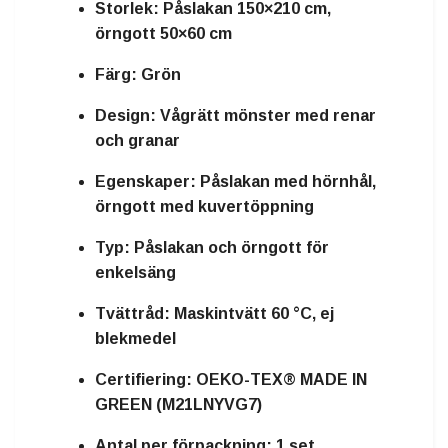
Storlek:
Påslakan 150×210 cm,
örngott 50×60 cm
Färg:
Grön
Design:
Vågrätt mönster med renar
och granar
Egenskaper:
Påslakan med hörnhål,
örngott med kuvertöppning
Typ:
Påslakan och örngott för
enkelsäng
Tvättråd:
Maskintvätt 60 °C, ej
blekmedel
Certifiering:
OEKO-TEX® MADE IN
GREEN (M21LNYVG7)
Antal per förpackning:
1 set