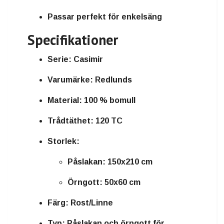
Passar perfekt för enkelsäng
Specifikationer
Serie:
Casimir
Varumärke:
Redlunds
Material:
100 % bomull
Trådtäthet:
120 TC
Storlek:
Påslakan: 150x210 cm
Örngott: 50x60 cm
Färg:
Rost/Linne
Typ:
Påslakan och örngott för