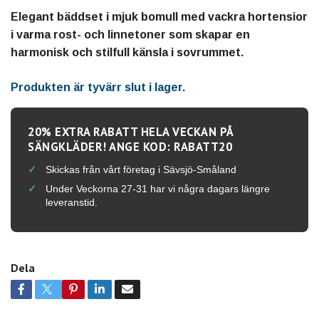
Elegant bäddset i mjuk bomull med vackra hortensior
i varma rost- och linnetoner som skapar en
harmonisk och stilfull känsla i sovrummet.
Produkten är tyvärr slut i lager.
20% EXTRA RABATT HELA VECKAN PÅ
SÄNGKLÄDER! ANGE KOD: RABATT20
Skickas från vårt företag i Sävsjö-Småland
Under Veckorna 27-31 har vi några dagars längre
leveranstid.
Dela