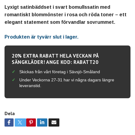
Lyxigt satinbäddset i svart bomullssatin med
romantiskt blommönster i rosa och röda toner – ett
elegant statement som förvandlar sovrummet.
Produkten är tyvärr slut i lager.
20% EXTRA RABATT HELA VECKAN PÅ
SÄNGKLÄDER! ANGE KOD: RABATT20
Skickas från vårt företag i Sävsjö-Småland
Under Veckorna 27-31 har vi några dagars längre
leveranstid.
Dela