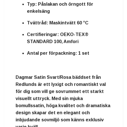
Typ:
Påslakan och örngott för
enkelsäng
Tvättråd:
Maskintvätt 60 °C
Certifieringar:
OEKO-TEX®
STANDARD 100, Amfori
Antal per förpackning:
1 set
Dagmar Satin Svart/Rosa bäddset från
Redlunds är ett lyxigt och romantiskt val
för dig som vill ge sovrummet ett starkt
visuellt uttryck. Med sin mjuka
bomullssatin, höga kvalitet och dramatiska
design skapar det en elegant och
inbjudande sovmiljö som känns exklusiv
varje kväll.