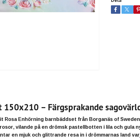
Dela
t 150x210 – Färgsprakande sagovärld
rit Rosa Enhörning barnbäddset från Borganäs of Sweden
 rosor
, vilande på en
drömsk pastellbotten i lila och gula 
äntar en
mjuk och glittrande resa in i drömmarnas land
var