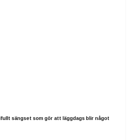
ifullt sängset
som gör att
läggdags blir något