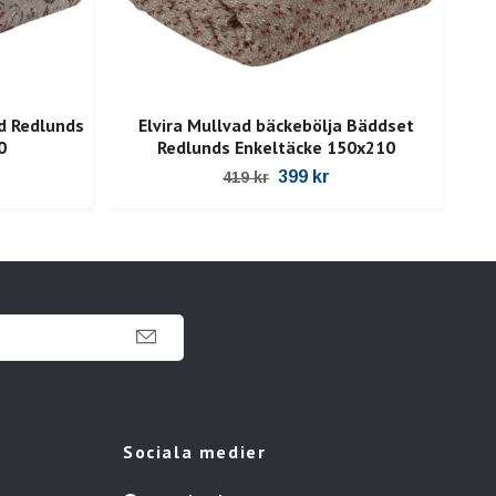
d Redlunds
Elvira Mullvad bäckebölja Bäddset
0
Redlunds Enkeltäcke 150x210
399 kr
419 kr
Sociala medier