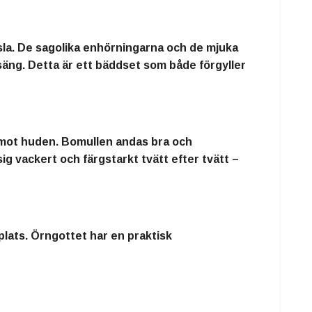
sla
. De
sagolika enhörningarna och de mjuka
 säng
. Detta är ett bäddset som både
förgyller
 mot huden
. Bomullen andas bra och
 sig
vackert och färgstarkt tvätt efter tvätt
–
plats. Örngottet har en
praktisk