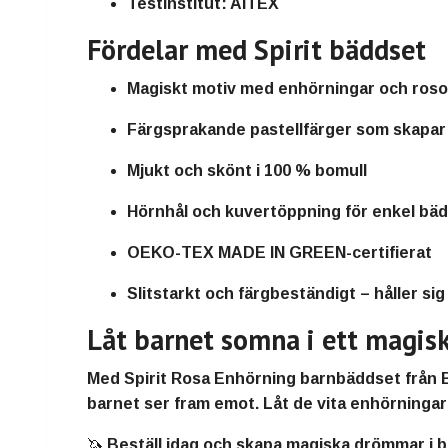
Testinstitut:
AITEX
Fördelar med Spirit bäddset
Magiskt motiv med enhörningar och roso
Färgsprakande pastellfärger som skapar
Mjukt och skönt i 100 % bomull
Hörnhål och kuvertöppning för enkel bä
OEKO-TEX MADE IN GREEN-certifierat
Slitstarkt och färgbeständigt – håller sig 
Låt barnet somna i ett magisk
Med
Spirit Rosa Enhörning barnbäddset från
barnet ser fram emot
. Låt de
vita enhörningar
🦄
Beställ idag och skapa magiska drömmar i