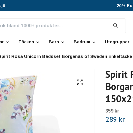
sjö
20% Ext
ar
Täcken
Barn
Badrum
Utegrupper
Spirit Rosa Unicorn Bäddset Borganäs of Sweden Enkeltäcke
Spirit
Borgan
150x2
359 kr
289 kr