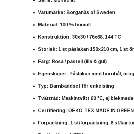
Serie:
Mönstrat
Varumärke:
Borganäs of Sweden
Material:
100 % bomull
Konstruktion:
30x30 / 76x68, 144 TC
Storlek:
1 st påslakan 150x210 cm, 1 st 
Färg:
Rosa / pastell (lila & gul)
Egenskaper:
Påslakan med hörnhål, örn
Typ:
Barnbäddset för enkelsäng
Tvättråd:
Maskintvätt 60 °C, ej blekmede
Certifiering:
OEKO-TEX MADE IN GREEN
Förpackning:
1 st/förpackning, 8 st/kart