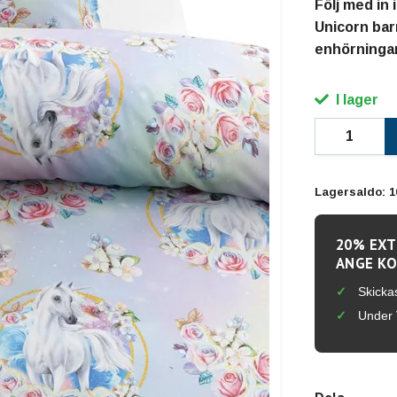
Följ med in
Unicorn bar
enhörningar
I lager
Lagersaldo:
1
20% EXT
ANGE KO
Skicka
Under 