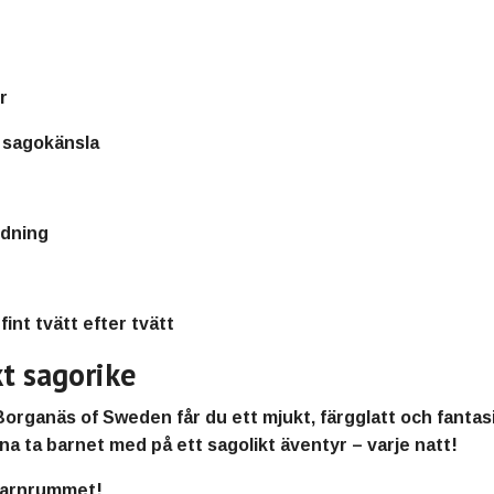
r
 sagokänsla
ddning
fint tvätt efter tvätt
t sagorike
 Borganäs of Sweden
får du ett
mjukt, färgglatt och fantas
na ta barnet med på ett sagolikt äventyr – varje natt!
 barnrummet!