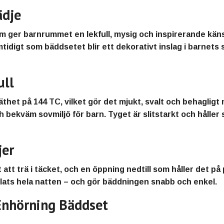
ädje
m ger barnrummet en
lekfull, mysig och inspirerande kän
tidigt som bäddsetet blir ett
dekorativt inslag i barnets
ull
äthet på 144 TC
, vilket gör det
mjukt, svalt och behagligt
h bekväm sovmiljö för barn
. Tyget är slitstarkt och håller
jer
 att trä i täcket, och en
öppning nedtill
som håller det på 
lats hela natten – och gör bäddningen
snabb och enkel
.
 Enhörning Bäddset