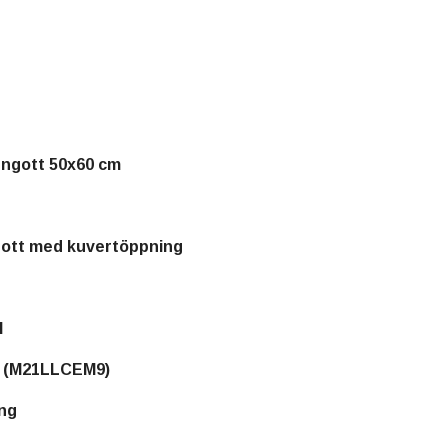
örngott 50x60 cm
gott med kuvertöppning
l
 (M21LLCEM9)
ong