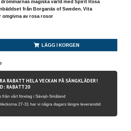
 i drömmarnas magiska värld med Spirit Rosa
nbäddset från Borganäs of Sweden. Vita
 omgivna av rosa rosor
LÄGG I KORGEN
0
RA RABATT HELA VECKAN PÅ SÄNGKLÄDER!
D: RABATT20
s från vårt företag i Sävsjö-Småland
Veckorna 27-31 har vi några dagars längre leveranstid.