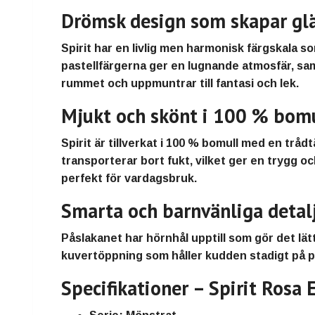
Drömsk design som skapar gl
Spirit har en
livlig men harmonisk färgskala
so
pastellfärgerna
ger en lugnande atmosfär, sam
rummet och uppmuntrar till fantasi och lek
.
Mjukt och skönt i 100 % bom
Spirit är tillverkat i
100 % bomull
med en
trådt
transporterar bort fukt, vilket ger
en trygg oc
perfekt för vardagsbruk.
Smarta och barnvänliga detal
Påslakanet har
hörnhål upptill
som gör det lätt
kuvertöppning
som håller kudden stadigt på p
Specifikationer – Spirit Rosa