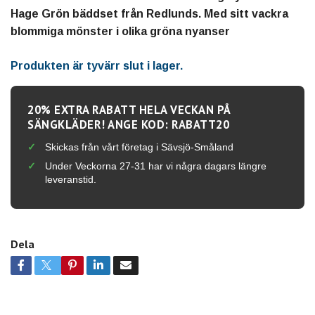
Hage Grön bäddset från Redlunds. Med sitt vackra
blommiga mönster i olika gröna nyanser
Produkten är tyvärr slut i lager.
20% EXTRA RABATT HELA VECKAN PÅ
SÄNGKLÄDER! ANGE KOD: RABATT20
Skickas från vårt företag i Sävsjö-Småland
Under Veckorna 27-31 har vi några dagars längre
leveranstid.
Dela