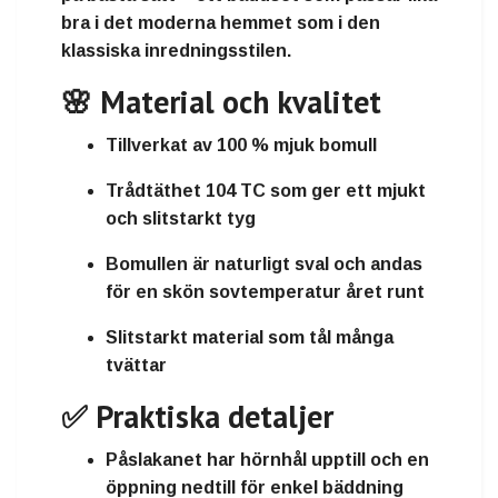
bra i det moderna hemmet som i den
klassiska inredningsstilen.
🌸 Material och kvalitet
Tillverkat av
100 % mjuk bomull
Trådtäthet 104 TC
som ger ett mjukt
och slitstarkt tyg
Bomullen är naturligt sval och andas
för en skön sovtemperatur året runt
Slitstarkt material som tål många
tvättar
✅ Praktiska detaljer
Påslakanet har
hörnhål upptill
och en
öppning nedtill
för enkel bäddning