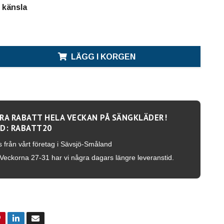
 känsla
LÄGG I KORGEN
RA RABATT HELA VECKAN PÅ SÄNGKLÄDER!
D: RABATT20
s från vårt företag i Sävsjö-Småland
Veckorna 27-31 har vi några dagars längre leveranstid.