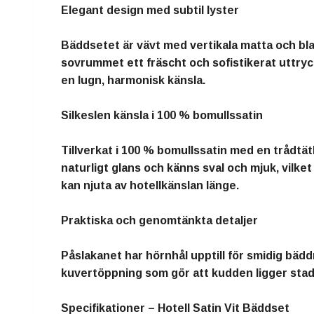
Elegant design med subtil lyster
Bäddsetet är vävt med vertikala matta och blan
sovrummet ett fräscht och sofistikerat uttryck
en lugn, harmonisk känsla.
Silkeslen känsla i 100 % bomullssatin
Tillverkat i 100 % bomullssatin med en trådtät
naturligt glans och känns sval och mjuk, vilket 
kan njuta av hotellkänslan länge.
Praktiska och genomtänkta detaljer
Påslakanet har hörnhål upptill för smidig bädd
kuvertöppning som gör att kudden ligger stadi
Specifikationer – Hotell Satin Vit Bäddset