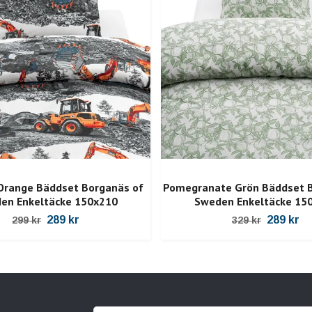
Orange Bäddset Borganäs of
Pomegranate Grön Bäddset B
en Enkeltäcke 150x210
Sweden Enkeltäcke 15
289 kr
289 kr
299 kr
329 kr