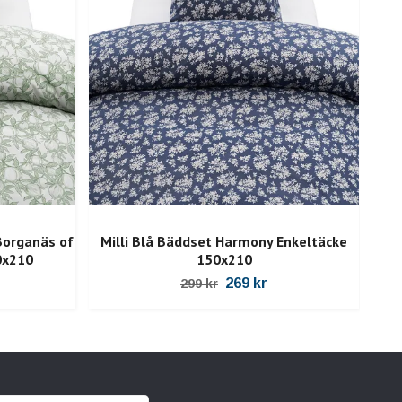
organäs of
Milli Blå Bäddset Harmony Enkeltäcke
0x210
150x210
269 kr
299 kr