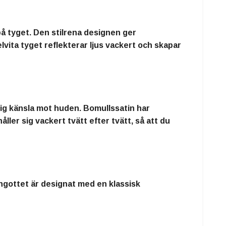
på tyget. Den stilrena designen ger
vita tyget reflekterar ljus vackert och skapar
xig känsla mot huden. Bomullssatin har
ller sig vackert tvätt efter tvätt, så att du
rngottet är designat med en klassisk