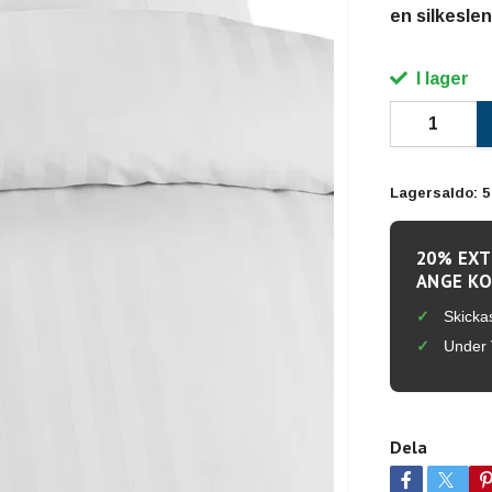
en silkeslen
I lager
Lagersaldo:
5
20% EXT
ANGE KO
Skicka
Under 
Dela