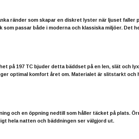
ka ränder som skapar en diskret lyster när ljuset faller 
 som passar både i moderna och klassiska miljöer. Det hel
het på 197 TC bjuder detta bäddset på en len, slät och ly
ger optimal komfort året om. Materialet är slitstarkt och hå
ning och en öppning nedtill som håller täcket på plats. Ö
gt hela natten och bäddningen ser välgjord ut.