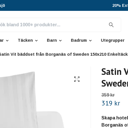
sjö
20% Ext
ar
Täcken
Barn
Badrum
Utegrupper
Satin Vit bäddset från Borganäs of Sweden 150x210 Enkeltäc
Satin 
Swede
359 kr
319 kr
Skapa hotel
Borganäs of