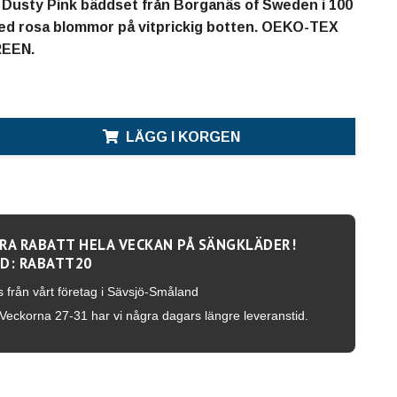
 Dusty Pink bäddset från Borganäs of Sweden i 100
d rosa blommor på vitprickig botten. OEKO-TEX
REEN.
LÄGG I KORGEN
RA RABATT HELA VECKAN PÅ SÄNGKLÄDER!
D: RABATT20
s från vårt företag i Sävsjö-Småland
Veckorna 27-31 har vi några dagars längre leveranstid.