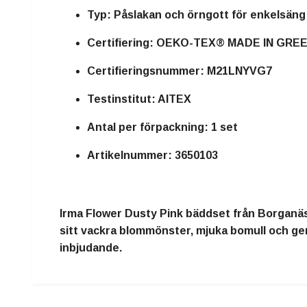
Typ:
Påslakan och örngott för enkelsäng
Certifiering:
OEKO-TEX® MADE IN GRE
Certifieringsnummer:
M21LNYVG7
Testinstitut:
AITEX
Antal per förpackning:
1 set
Artikelnummer:
3650103
Irma Flower Dusty Pink bäddset från Borganäs o
sitt vackra blommönster, mjuka bomull och gen
inbjudande.