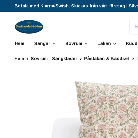
Betala med Klarna/Swish. Skickas från vårt företag i Säv
Hem
Sängar
Sovrum
Lakan
Kudd
Hem
Sovrum - Sängkläder
Påslakan & Bäddset