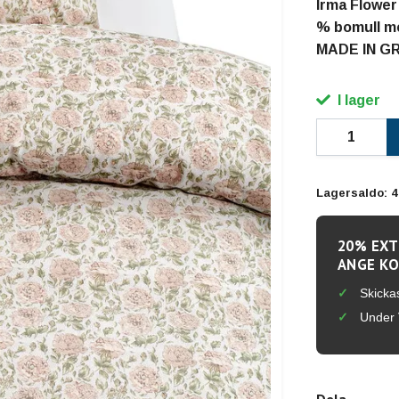
Irma Flower
% bomull me
MADE IN G
I lager
Lagersaldo:
4
20% EXT
ANGE KO
Skicka
Under 