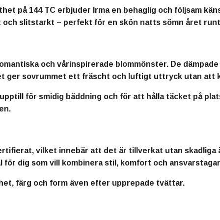
thet på 144 TC erbjuder Irma en behaglig och följsam kän
ch slitstarkt – perfekt för en skön natts sömn året runt
 romantiska och vårinspirerade blommönster. De dämpade
et ger sovrummet ett fräscht och luftigt uttryck utan att
pptill för smidig bäddning och för att hålla täcket på pl
en.
rat, vilket innebär att det är tillverkat utan skadliga 
val för dig som vill kombinera stil, komfort och ansvarstag
het, färg och form även efter upprepade tvättar.