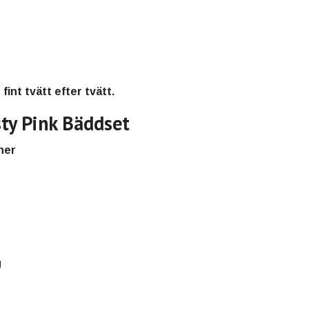
fint tvätt efter tvätt.
ty Pink Bäddset
ner
g