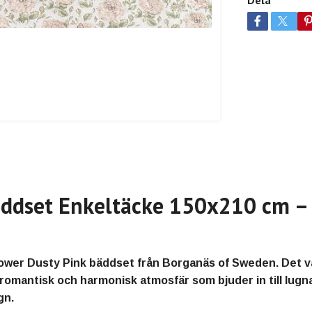
Dela
äddset Enkeltäcke 150x210 cm – 
lower Dusty Pink bäddset från Borganäs of Sweden. Det 
 romantisk och harmonisk atmosfär som bjuder in till lugn
gn.