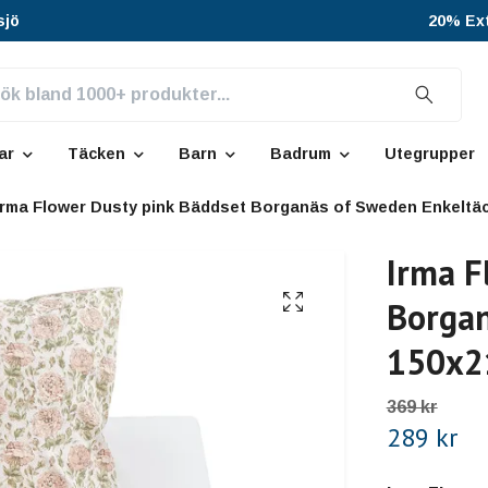
sjö
20% Ext
ar
Täcken
Barn
Badrum
Utegrupper
Irma Flower Dusty pink Bäddset Borganäs of Sweden Enkeltä
Irma F
Borgan
150x2
369 kr
289 kr