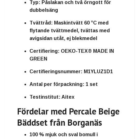
Typ:
Påslakan och två örngott för
dubbelsäng
Tvättråd:
Maskintvätt 60 °C med
flytande tvättmedel, tvättas med
avigsidan utåt, ej blekmedel
Certifiering:
OEKO-TEX® MADE IN
GREEN
Certifieringsnummer:
M1YLUZ1D1
Antal per förpackning:
1 set
Testinstitut:
Aitex
Fördelar med Percale Beige
Bäddset från Borganäs
100 % mjuk och sval bomull i