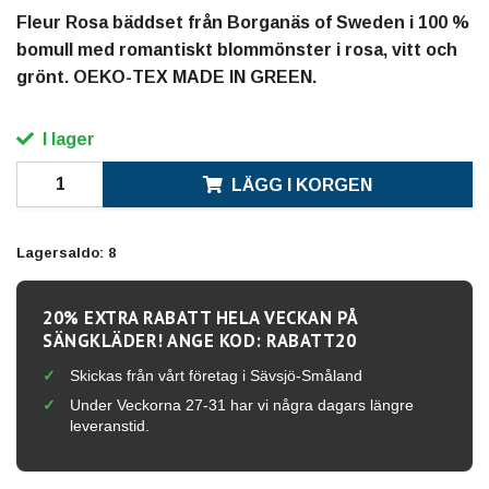
Fleur Rosa bäddset från Borganäs of Sweden i 100 %
bomull med romantiskt blommönster i rosa, vitt och
grönt. OEKO-TEX MADE IN GREEN.
I lager
LÄGG I KORGEN
Lagersaldo:
8
20% EXTRA RABATT HELA VECKAN PÅ
SÄNGKLÄDER! ANGE KOD: RABATT20
Skickas från vårt företag i Sävsjö-Småland
Under Veckorna 27-31 har vi några dagars längre
leveranstid.