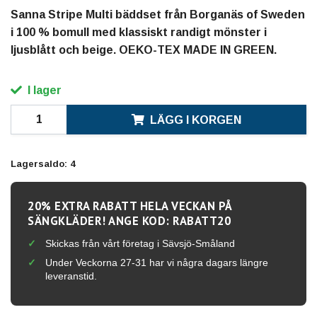
Sanna Stripe Multi bäddset från Borganäs of Sweden
i 100 % bomull med klassiskt randigt mönster i
ljusblått och beige. OEKO-TEX MADE IN GREEN.
I lager
LÄGG I KORGEN
Lagersaldo:
4
20% EXTRA RABATT HELA VECKAN PÅ
SÄNGKLÄDER! ANGE KOD: RABATT20
Skickas från vårt företag i Sävsjö-Småland
Under Veckorna 27-31 har vi några dagars längre
leveranstid.