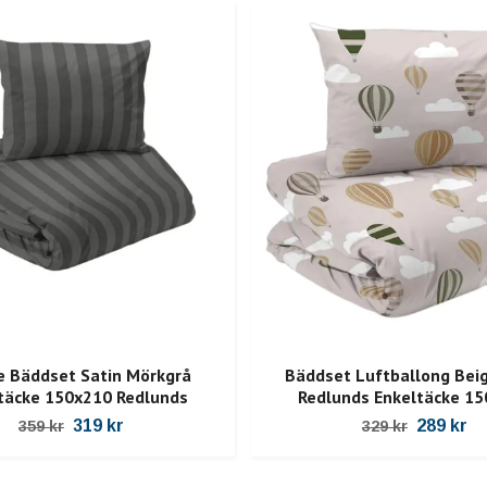
e Bäddset Satin Mörkgrå
Bäddset Luftballong Bei
täcke 150x210 Redlunds
Redlunds Enkeltäcke 1
319 kr
289 kr
359 kr
329 kr