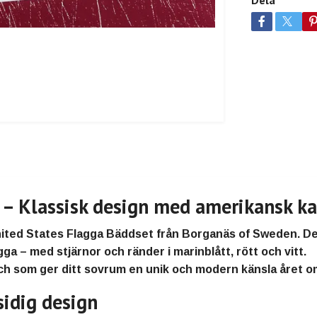
Dela
 – Klassisk design med amerikansk ka
ited States Flagga Bäddset
från
Borganäs of Sweden
. D
ga – med stjärnor och ränder i marinblått, rött och vitt.
 och som ger ditt sovrum en unik och modern känsla året o
idig design