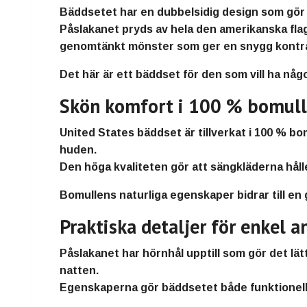
Bäddsetet har en
dubbelsidig design
som gör d
Påslakanet pryds av hela
den amerikanska fla
genomtänkt mönster som ger en snygg kontras
Det här är ett bäddset för den som vill ha någ
Skön komfort i 100 % bomull
United States bäddset är tillverkat i
100 % bo
huden.
Den höga kvaliteten gör att sängkläderna hålle
Bomullens naturliga egenskaper bidrar till en
Praktiska detaljer för enkel 
Påslakanet har
hörnhål upptill
som gör det lätt
natten.
Egenskaperna gör bäddsetet både funktionell