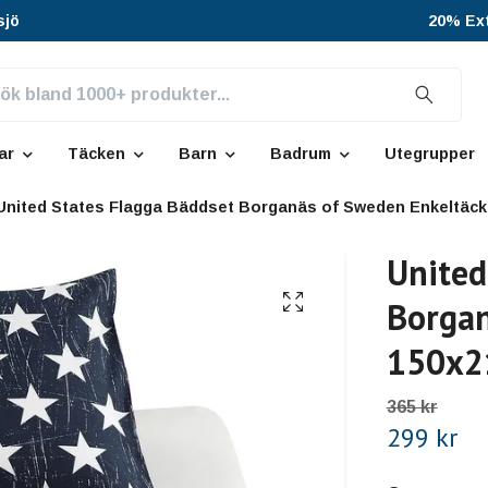
sjö
20% Ext
ar
Täcken
Barn
Badrum
Utegrupper
United States Flagga Bäddset Borganäs of Sweden Enkeltäck
United
Borgan
150x2
365 kr
299 kr