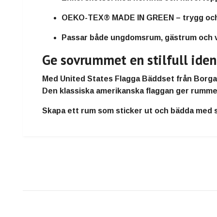
OEKO-TEX® MADE IN GREEN – trygg och 
Passar både ungdomsrum, gästrum och 
Ge sovrummet en stilfull iden
Med
United States Flagga Bäddset
från
Borga
Den klassiska amerikanska flaggan ger rummet l
Skapa ett rum som sticker ut och bädda med st