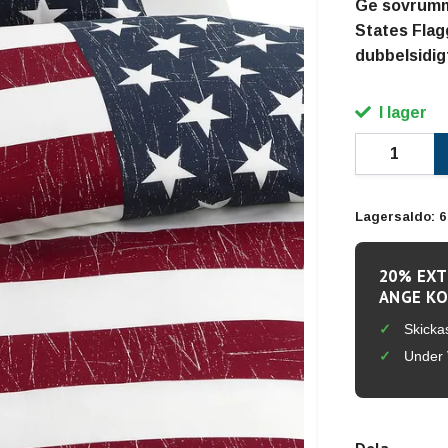
Ge sovrumm
States Flag
dubbelsidig
I lager
Lagersaldo:
6
20% EXT
ANGE KO
Skicka
Under 