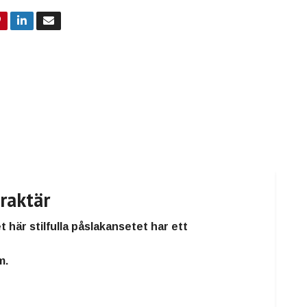
raktär
et här stilfulla påslakansetet har ett
m.