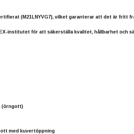
tifierat (M21LNYVG7)
, vilket garanterar att det är fritt
EX-institutet
för att säkerställa kvalitet, hållbarhet och s
 (örngott)
gott med kuvertöppning