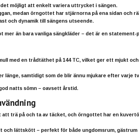
et möjligt att enkelt variera uttrycket i sängen.
ggan
, medan örngottet har
stjärnorna på ena sidan och r
t och dynamik till sängens utseende.
ot mer än bara vanliga sängkläder – det är en statement-p
mull
med en
trådtäthet på 144 TC
, vilket ger ett mjukt o
r länge, samtidigt som de blir ännu mjukare efter varje tv
 god natts sömn – oavsett årstid.
användning
 att trä på och ta av täcket, och örngottet har en
kuvert
t och lättskött – perfekt för både ungdomsrum, gästrum 