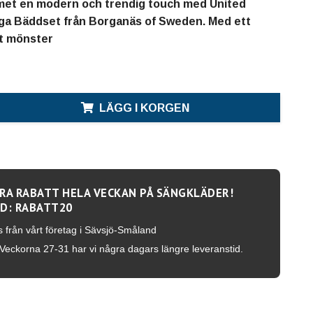
et en modern och trendig touch med United
ga Bäddset från Borganäs of Sweden. Med ett
t mönster
LÄGG I KORGEN
RA RABATT HELA VECKAN PÅ SÄNGKLÄDER!
D: RABATT20
s från vårt företag i Sävsjö-Småland
Veckorna 27-31 har vi några dagars längre leveranstid.