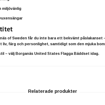
miljövänlig
vuxensängar
titet
näs of Sweden
får du inte bara ett bekvämt påslakanset –
iv, färg och personlighet, samtidigt som den mjuka bomull
il – välj
Borganäs United States Flagga Bäddset
idag.