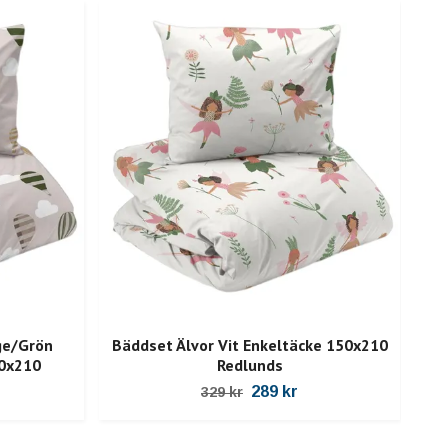
ge/Grön
Bäddset Älvor Vit Enkeltäcke 150x210
AB
50x210
Redlunds
289 kr
329 kr