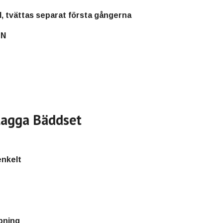
l, tvättas separat första gångerna
EN
lagga Bäddset
enkelt
pning