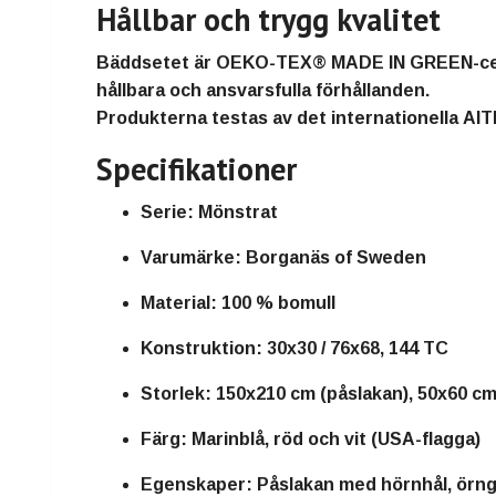
Hållbar och trygg kvalitet
Bäddsetet är
OEKO-TEX® MADE IN GREEN-cer
hållbara och ansvarsfulla förhållanden.
Produkterna testas av det internationella
AIT
Specifikationer
Serie:
Mönstrat
Varumärke:
Borganäs of Sweden
Material:
100 % bomull
Konstruktion:
30x30 / 76x68, 144 TC
Storlek:
150x210 cm (påslakan), 50x60 cm
Färg:
Marinblå, röd och vit (USA-flagga)
Egenskaper:
Påslakan med hörnhål, örn