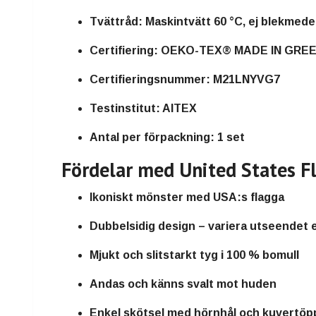
Tvättråd:
Maskintvätt 60 °C, ej blekmede
Certifiering:
OEKO-TEX® MADE IN GRE
Certifieringsnummer:
M21LNYVG7
Testinstitut:
AITEX
Antal per förpackning:
1 set
Fördelar med United States F
Ikoniskt mönster med USA:s flagga
Dubbelsidig design – variera utseendet 
Mjukt och slitstarkt tyg i 100 % bomull
Andas och känns svalt mot huden
Enkel skötsel med hörnhål och kuvertöp