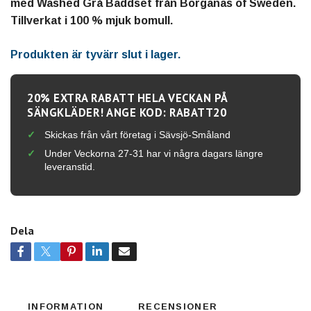
med Washed Grå Bäddset från Borganäs of Sweden.
Tillverkat i 100 % mjuk bomull.
Produkten är tyvärr slut i lager.
20% EXTRA RABATT HELA VECKAN PÅ
SÄNGKLÄDER! ANGE KOD: RABATT20
Skickas från vårt företag i Sävsjö-Småland
Under Veckorna 27-31 har vi några dagars längre
leveranstid.
Dela
INFORMATION
RECENSIONER