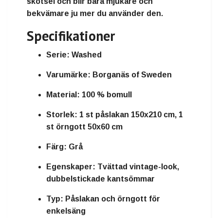
skötsel och blir bara
mjukare och
bekvämare
ju mer du använder den.
Specifikationer
Serie:
Washed
Varumärke:
Borganäs of Sweden
Material:
100 % bomull
Storlek:
1 st påslakan 150x210 cm, 1
st örngott 50x60 cm
Färg:
Grå
Egenskaper:
Tvättad vintage-look,
dubbelstickade kantsömmar
Typ:
Påslakan och örngott för
enkelsäng