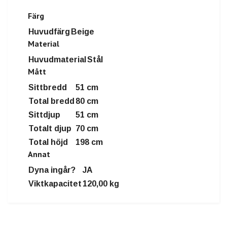
Färg
Huvudfärg
Beige
Material
Huvudmaterial
Stål
Mått
Sittbredd
51 cm
Total bredd
80
cm
Sittdjup
51 cm
Totalt djup
70
cm
Total höjd
198 cm
Annat
Dyna ingår?
JA
Viktkapacitet
120,00
kg