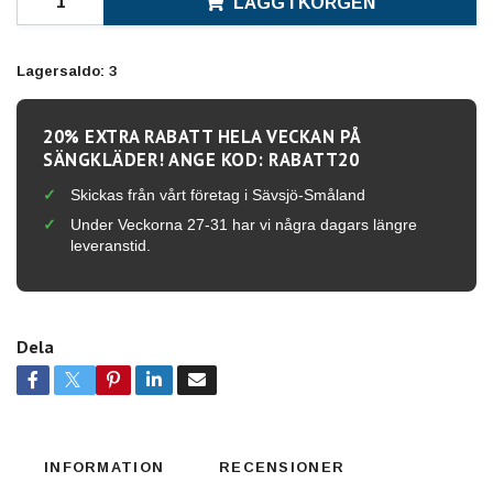
LÄGG I KORGEN
Lagersaldo:
3
20% EXTRA RABATT HELA VECKAN PÅ
SÄNGKLÄDER! ANGE KOD: RABATT20
Skickas från vårt företag i Sävsjö-Småland
Under Veckorna 27-31 har vi några dagars längre
leveranstid.
Dela
INFORMATION
RECENSIONER