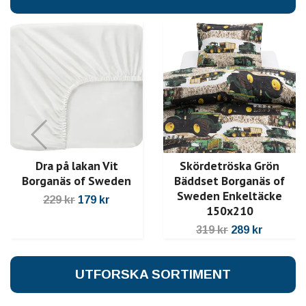
Dra på lakan Vit
Skördetröska Grön
Borganäs of Sweden
Bäddset Borganäs of
Sweden Enkeltäcke
229 kr
179 kr
150x210
319 kr
289 kr
UTFORSKA SORTIMENT