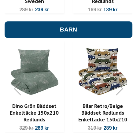
Sweden
Redlunds
289 kr
239 kr
169 kr
139 kr
BARN
Dino Grön Bäddset
Bilar Retro/Beige
Enkeltäcke 150x210
Bäddset Redlunds
Redlunds
Enkeltäcke 150x210
329 kr
289 kr
319 kr
289 kr