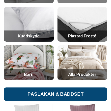
Kuddskydd
Plastad Frotté
Barn
Alla Produkter
PÅSLAKAN & BÄDDSET