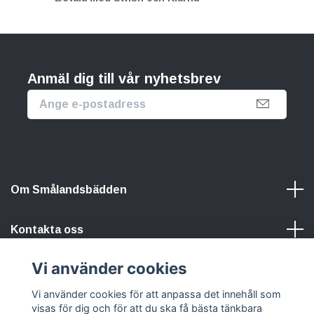
Anmäl dig till vår nyhetsbrev
Om Smålandsbädden
Kontakta oss
Vi använder cookies
Information
Vi använder cookies för att anpassa det innehåll som
visas för dig och för att du ska få bästa tänkbara
Sociala medier