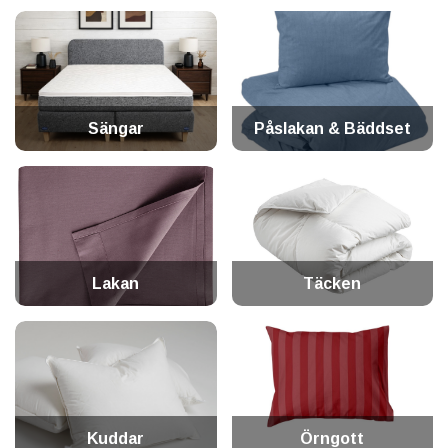
Sängar
Påslakan & Bäddset
Lakan
Täcken
Kuddar
Örngott