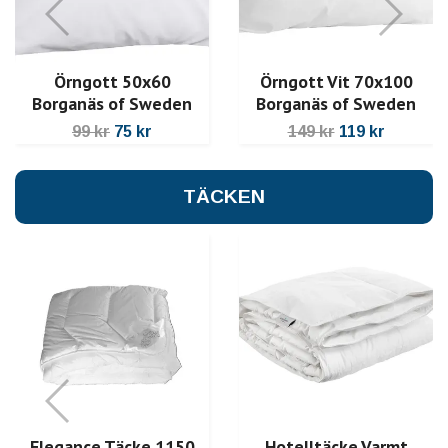
Örngott 50x60
Örngott Vit 70x100
Borganäs of Sweden
Borganäs of Sweden
99 kr
75 kr
149 kr
119 kr
TÄCKEN
Elegance Täcke 1150
Hotelltäcke Varmt