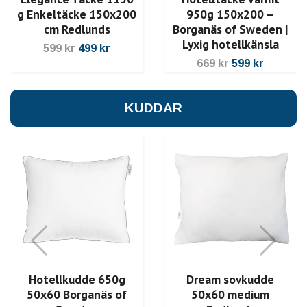
g Enkeltäcke 150x200
950g 150x200 –
cm Redlunds
Borganäs of Sweden |
Lyxig hotellkänsla
599 kr
499 kr
669 kr
599 kr
KUDDAR
Hotellkudde 650g
Dream sovkudde
50x60 Borganäs of
50x60 medium