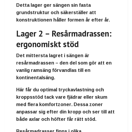
Detta lager ger sängen sin
fasta
grundstruktur
och säkerställer att
konstruktionen håller formen år efter år.
Lager 2 – Resårmadrassen:
ergonomiskt stöd
Det mittersta lagret i sängen är
resårmadrassen
– den del som gör att en
vanlig ramsäng förvandlas till en
kontinentalsäng
.
Här får du
optimal tryckavlastning och
kroppsstöd
tack vare fjädrar eller skum
med flera
komfortzoner
. Dessa zoner
anpassar sig efter din kropp och ser till att
både axlar och höfter får rätt stöd.
Resårmadrasser finns i olika