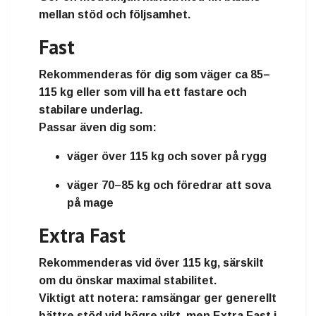
mellan stöd och följsamhet.
Fast
Rekommenderas för dig som väger
ca 85–
115 kg
eller som vill ha ett fastare och
stabilare underlag.
Passar även dig som:
väger
över 115 kg
och sover på rygg
väger
70–85 kg
och föredrar att sova
på mage
Extra Fast
Rekommenderas vid
över 115 kg
, särskilt
om du önskar maximal stabilitet.
Viktigt att notera: ramsängar ger generellt
bättre stöd vid högre vikt, men Extra Fast i