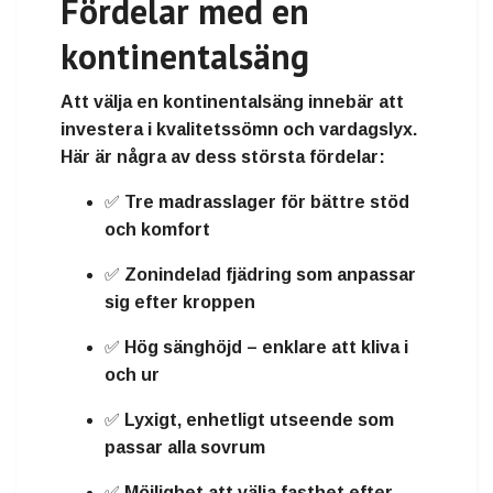
Fördelar med en
kontinentalsäng
Att välja en kontinentalsäng innebär att
investera i
kvalitetssömn och vardagslyx
.
Här är några av dess största fördelar:
✅ Tre madrasslager för
bättre stöd
och komfort
✅
Zonindelad fjädring
som anpassar
sig efter kroppen
✅
Hög sänghöjd
– enklare att kliva i
och ur
✅
Lyxigt, enhetligt utseende
som
passar alla sovrum
✅ Möjlighet att välja
fasthet
efter