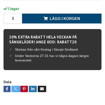
I lager
LÄGG I KORGEN
20% EXTRA RABATT HELA VECKAN PÅ
SÄNGKLÄDER! ANGE KOD: RABATT20
Skickas från vårt företag i Sävsjö-Småland
Under Veckorna 27-31 har vi några dagars längre
leveranstid.
Dela