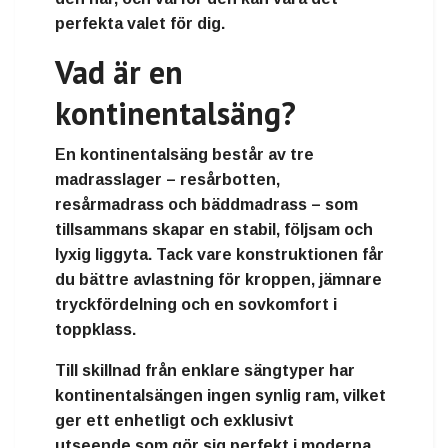
perfekta valet för dig.
Vad är en
kontinentalsäng?
En
kontinentalsäng
består av
tre
madrasslager
–
resårbotten
,
resårmadrass
och
bäddmadrass
– som
tillsammans skapar en stabil, följsam och
lyxig liggyta. Tack vare konstruktionen får
du
bättre avlastning för kroppen
,
jämnare
tryckfördelning
och en
sovkomfort i
toppklass
.
Till skillnad från enklare sängtyper har
kontinentalsängen ingen synlig ram, vilket
ger ett
enhetligt och exklusivt
utseende
som gör sig perfekt i moderna