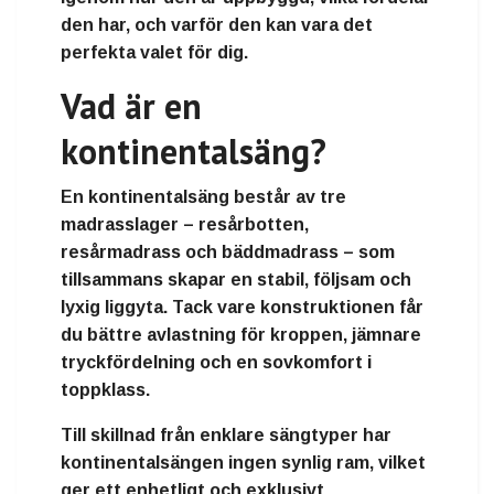
den har, och varför den kan vara det
perfekta valet för dig.
Vad är en
kontinentalsäng?
En
kontinentalsäng
består av
tre
madrasslager
–
resårbotten
,
resårmadrass
och
bäddmadrass
– som
tillsammans skapar en stabil, följsam och
lyxig liggyta. Tack vare konstruktionen får
du
bättre avlastning för kroppen
,
jämnare
tryckfördelning
och en
sovkomfort i
toppklass
.
Till skillnad från enklare sängtyper har
kontinentalsängen ingen synlig ram, vilket
ger ett
enhetligt och exklusivt