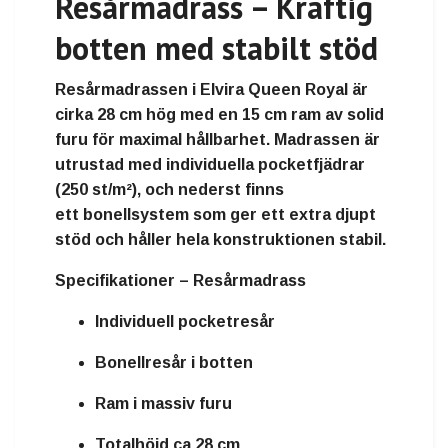
Resårmadrass – Kraftig
botten med stabilt stöd
Resårmadrassen i Elvira Queen Royal är
cirka
28 cm hög
med en
15 cm ram av solid
furu
för maximal hållbarhet. Madrassen är
utrustad med
individuella pocketfjädrar
(250 st/m²)
, och nederst finns
ett
bonellsystem
som ger ett extra djupt
stöd och håller hela konstruktionen stabil.
Specifikationer – Resårmadrass
Individuell pocketresår
Bonellresår i botten
Ram i massiv furu
Totalhöjd ca 28 cm