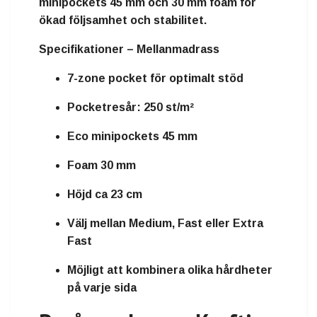
minipockets 45 mm
och
30 mm foam
för
ökad följsamhet och stabilitet.
Specifikationer – Mellanmadrass
7-zone pocket för optimalt stöd
Pocketresår: 250 st/m²
Eco minipockets 45 mm
Foam 30 mm
Höjd ca 23 cm
Välj mellan Medium, Fast eller Extra
Fast
Möjligt att kombinera olika hårdheter
på varje sida