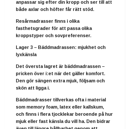
anpassar sig efter din kropp och ser till att
både axlar och höfter får rätt stöd.
Resårmadrasser finns i olika
fasthetsgrader för att passa olika
kroppstyper och sovpreferenser.
Lager 3 – Bäddmadrassen: mjukhet och
lyxkänsla
Det översta lagret är
bäddmadrassen
–
pricken över i:et när det gäller komfort.
Den gör sängen extra mjuk, följsam och
skön att ligga i.
Bäddmadrasser tillverkas ofta i material
som
memory foam
,
latex
eller
kallskum
,
och finns i flera tjocklekar beroende på hur
mjuk eller fast känsla du vill ha. Den bidrar
även till längre hållbarhet genom att