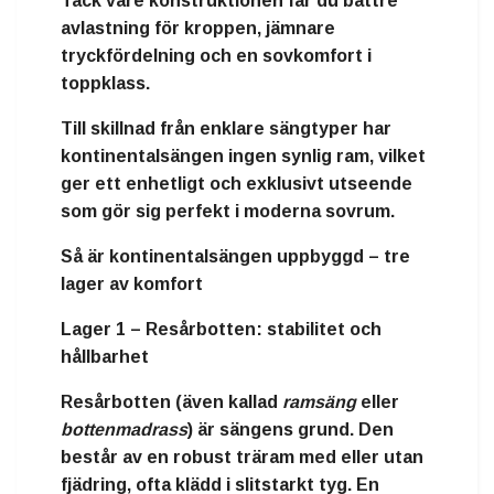
Tack vare konstruktionen får du
bättre
avlastning för kroppen
,
jämnare
tryckfördelning
och en
sovkomfort i
toppklass
.
Till skillnad från enklare sängtyper har
kontinentalsängen ingen synlig ram, vilket
ger ett
enhetligt och exklusivt utseende
som gör sig perfekt i moderna sovrum.
Så är kontinentalsängen uppbyggd – tre
lager av komfort
Lager 1 – Resårbotten: stabilitet och
hållbarhet
Resårbotten (även kallad
ramsäng
eller
bottenmadrass
) är sängens grund. Den
består av en robust
träram
med eller utan
fjädring, ofta klädd i slitstarkt tyg. En