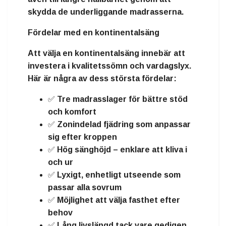
skydda de underliggande madrasserna.
Fördelar med en kontinentalsäng
Att välja en kontinentalsäng innebär att
investera i
kvalitetssömn och vardagslyx
.
Här är några av dess största fördelar:
✅ Tre madrasslager för
bättre stöd
och komfort
✅
Zonindelad fjädring
som anpassar
sig efter kroppen
✅
Hög sänghöjd
– enklare att kliva i
och ur
✅
Lyxigt, enhetligt utseende
som
passar alla sovrum
✅ Möjlighet att välja
fasthet
efter
behov
✅
Lång livslängd
tack vare gedigen