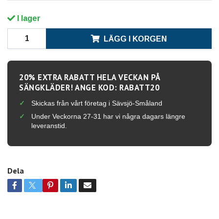
I lager
LÄGG I KORGEN
20% EXTRA RABATT HELA VECKAN PÅ
SÄNGKLÄDER! ANGE KOD: RABATT20
Skickas från vårt företag i Sävsjö-Småland
Under Veckorna 27-31 har vi några dagars längre
leveranstid.
Dela