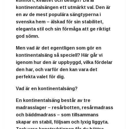
komfort, kvalitet och design
? Då är
kontinentalsängen
ett utmärkt val. Den är
en av de mest populära sängtyperna i
svenska hem – älskad för sin stabilitet,
eleganta stil och sin förmåga att ge riktigt
god sömn.
Men vad är det egentligen som gör en
kontinentalsäng så speciell? Här går vi
igenom hur den är uppbyggd, vilka fördelar
den har, och varför den kan vara det
perfekta valet för dig.
Vad är en kontinentalsäng?
En
kontinentalsäng
består av
tre
madrasslager
–
resårbotten
,
resårmadrass
och
bäddmadrass
– som tillsammans
skapar en stabil, följsam och lyxig liggyta.