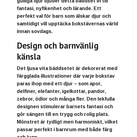
gulliga djur bjuder detta bäddset in till
fantasi, nyfikenhet och lärande. Ett
perfekt val för barn som älskar djur och
samtidigt vill upptäcka bokstävernas värld
innan sovdags.
Design och barnvänlig
känsla
Det ljusa vita bäddsetet är dekorerat med
färgglada illustrationer där varje bokstav
paras ihop med ett djur – som apor,
delfiner, elefanter, igelkottar, pandor,
zebror, ödlor och många fler. Den lekfulla
designen stimulerar barnets fantasi och
gör sängen till en trygg och rolig plats.
Mönstret är tydligt men harmoniskt, vilket
passar perfekt i barnrum med både färg