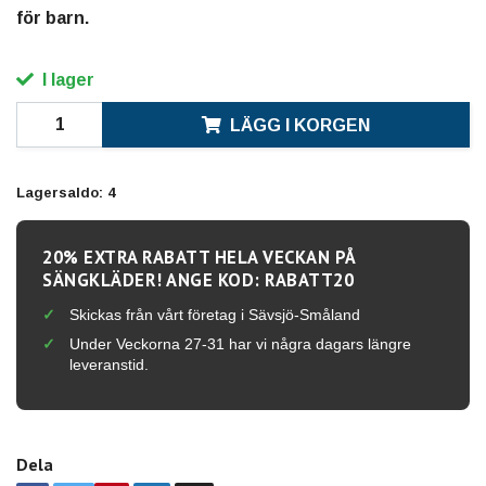
för barn.
I lager
LÄGG I KORGEN
Lagersaldo:
4
20% EXTRA RABATT HELA VECKAN PÅ
SÄNGKLÄDER! ANGE KOD: RABATT20
Skickas från vårt företag i Sävsjö-Småland
Under Veckorna 27-31 har vi några dagars längre
leveranstid.
Dela