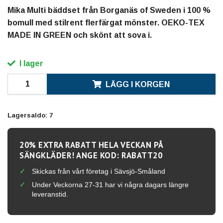
Mika Multi bäddset från Borganäs of Sweden i 100 %
bomull med stilrent flerfärgat mönster. OEKO-TEX
MADE IN GREEN och skönt att sova i.
I lager
LÄGG I KORGEN
Lagersaldo:
7
20% EXTRA RABATT HELA VECKAN PÅ
SÄNGKLÄDER! ANGE KOD: RABATT20
Skickas från vårt företag i Sävsjö-Småland
Under Veckorna 27-31 har vi några dagars längre
leveranstid.