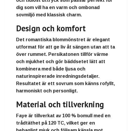
och tidlöst uttryck som passar perfekt för
dig som vill ha en varm och ombonad
sovmiljö med klassisk charm.
Design och komfort
Det romantiska blommönstret är elegant
utformat för att ge liv åt sängen utan att ta
över rummet. Persikatonen tillför värme
och mjukhet och gör bäddsetet lätt att
kombinera med både ljusa och
naturinspirerade inredningsdetaljer.
Resultatet är ett sovrum som känns rofyllt,
harmoniskt och personligt.
Material och tillverkning
Faye är tillverkat av 100 % bomull med en
trådtäthet på 120 TC, vilket ger en
behagligt mjuk och följsam känsla mot