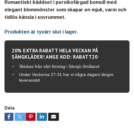
Romantiskt bäddset i persikofärgad bomull med
elegant blommönster som skapar en mjuk, varm och
tidlös känsla i sovrummet.
Produkten är tyvärr slut i lager.
20% EXTRA RABATT HELA VECKAN PÅ
SÄNGKLÄDER! ANGE KOD: RABATT20
Skickas från vårt företag i Sävsjö-Småland
Under Veckorna 27-31 har vi några dagars längre
leveranstid.
Dela