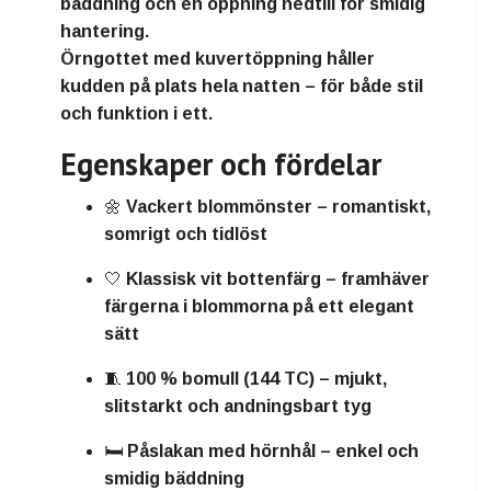
bäddning och
en öppning nedtill
för smidig
hantering.
Örngottet med kuvertöppning
håller
kudden på plats hela natten – för både stil
och funktion i ett.
Egenskaper och fördelar
🌼
Vackert blommönster
– romantiskt,
somrigt och tidlöst
🤍
Klassisk vit bottenfärg
– framhäver
färgerna i blommorna på ett elegant
sätt
🧵
100 % bomull (144 TC)
– mjukt,
slitstarkt och andningsbart tyg
🛏️
Påslakan med hörnhål
– enkel och
smidig bäddning