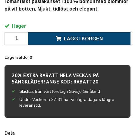
romantiskt påslakanset i 100 % bomull med blommor
på vit botten. Mjukt, tidlöst och elegant.
I lager
LÄGG I KORGEN
Lagersaldo:
3
20% EXTRA RABATT HELA VECKAN PÅ
SÄNGKLÄDER! ANGE KOD: RABATT20
Skickas från vårt företag i Sävsjö-Småland
Under Veckorna 27-31 har vi några dagars längre
leveranstid.
Dela