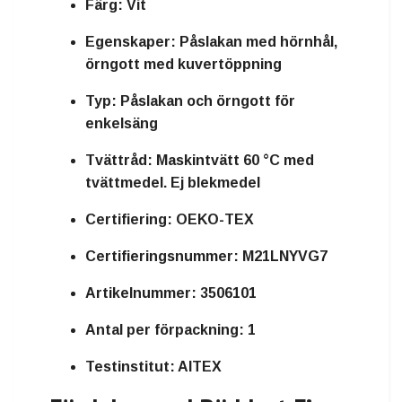
Färg:
Vit
Egenskaper:
Påslakan med hörnhål,
örngott med kuvertöppning
Typ:
Påslakan och örngott för
enkelsäng
Tvättråd:
Maskintvätt 60 °C med
tvättmedel. Ej blekmedel
Certifiering:
OEKO-TEX
Certifieringsnummer:
M21LNYVG7
Artikelnummer:
3506101
Antal per förpackning:
1
Testinstitut:
AITEX