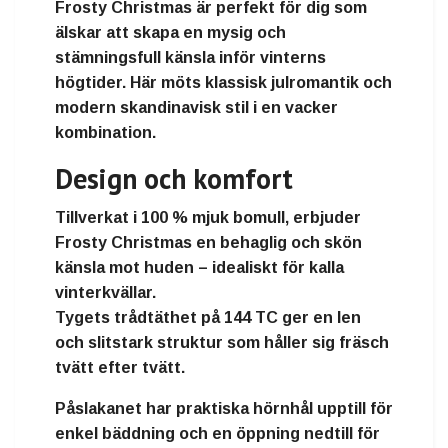
Frosty Christmas
är perfekt för dig som
älskar att skapa en
mysig och
stämningsfull känsla
inför vinterns
högtider. Här möts
klassisk julromantik och
modern skandinavisk stil
i en vacker
kombination.
Design och komfort
Tillverkat i
100 % mjuk bomull
, erbjuder
Frosty Christmas
en
behaglig och skön
känsla mot huden
– idealiskt för kalla
vinterkvällar.
Tygets
trådtäthet på 144 TC
ger en len
och slitstark struktur som håller sig fräsch
tvätt efter tvätt.
Påslakanet har praktiska hörnhål upptill
för
enkel bäddning och
en öppning nedtill
för