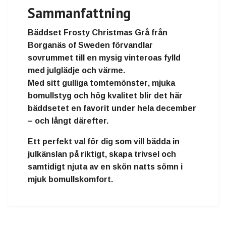
Sammanfattning
Bäddset Frosty Christmas Grå
från
Borganäs of Sweden
förvandlar
sovrummet till en
mysig vinteroas
fylld
med
julglädje och värme
.
Med sitt
gulliga tomtemönster
,
mjuka
bomullstyg
och
hög kvalitet
blir det här
bäddsetet en favorit under hela december
– och långt därefter.
Ett perfekt val för dig som vill
bädda in
julkänslan på riktigt
, skapa trivsel och
samtidigt njuta av en
skön natts sömn i
mjuk bomullskomfort
.