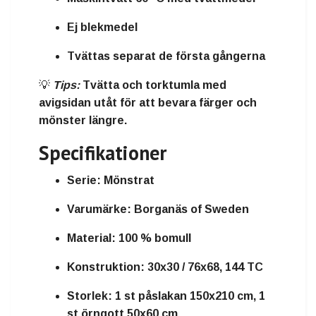
Ej blekmedel
Tvättas separat de första gångerna
💡
Tips:
Tvätta och torktumla med
avigsidan utåt för att bevara färger och
mönster längre.
Specifikationer
Serie:
Mönstrat
Varumärke:
Borganäs of Sweden
Material:
100 % bomull
Konstruktion:
30x30 / 76x68, 144 TC
Storlek:
1 st påslakan 150x210 cm, 1
st örngott 50x60 cm