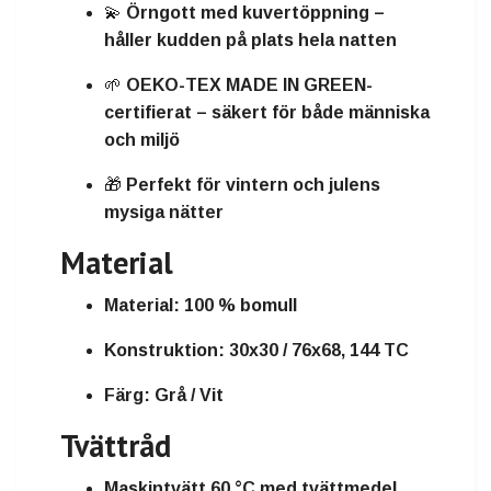
💫
Örngott med kuvertöppning
–
håller kudden på plats hela natten
🌱
OEKO-TEX MADE IN GREEN-
certifierat
– säkert för både människa
och miljö
🎁
Perfekt för vintern och julens
mysiga nätter
Material
Material:
100 % bomull
Konstruktion:
30x30 / 76x68, 144 TC
Färg:
Grå / Vit
Tvättråd
Maskintvätt 60 °C med tvättmedel