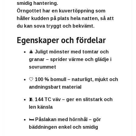
smidig hantering.
Örngottet har en kuvertöppning
som
håller kudden på plats hela natten, så att
du kan sova tryggt och bekvämt.
Egenskaper och fördelar
🎄
Juligt mönster med tomtar och
granar
– sprider värme och glädje i
sovrummet
🤍
100 % bomull
– naturligt, mjukt och
andningsbart material
🧵
144 TC väv
– ger en slitstark och
len känsla
🛏️
Påslakan med hörnhål
– gör
bäddningen enkel och smidig