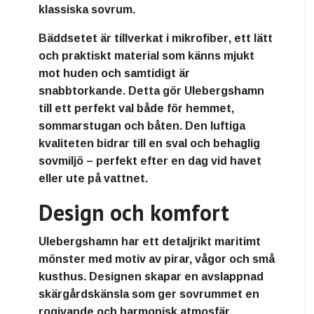
klassiska sovrum.
Bäddsetet är tillverkat i
mikrofiber
, ett lätt
och praktiskt material som känns mjukt
mot huden och samtidigt är
snabbtorkande. Detta gör Ulebergshamn
till ett perfekt val både för hemmet,
sommarstugan och båten. Den luftiga
kvaliteten bidrar till en sval och behaglig
sovmiljö – perfekt efter en dag vid havet
eller ute på vattnet.
Design och komfort
Ulebergshamn har ett
detaljrikt maritimt
mönster
med motiv av pirar, vågor och små
kusthus. Designen skapar en avslappnad
skärgårdskänsla som ger sovrummet en
rogivande och harmonisk atmosfär.