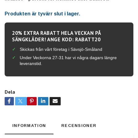
Produkten är tyvärr slut i lager.
20% EXTRA RABATT HELA VECKAN PÅ
SÄNGKLÄDER! ANGE KOD: RABATT20
Skickas från vårt företag i Sävsjö-Småland
Under Veckorna 27-31 har vi några dagars längre
leveranstid.
Dela
INFORMATION
RECENSIONER