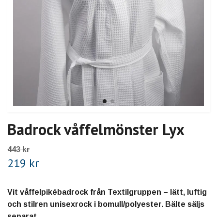
Badrock våffelmönster Lyx
443 kr
219 kr
Vit våffelpikébadrock från Textilgruppen – lätt, luftig
och stilren unisexrock i bomull/polyester. Bälte säljs
separat.