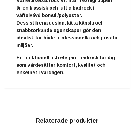
Våffelpikébadrock Vit
från
Textilgruppen
är en
klassisk och luftig badrock
i
våffelvävd bomull/polyester.
Dess stilrena design, lätta känsla och
snabbtorkande egenskaper gör den
idealisk för både professionella och privata
miljöer.
En
funktionell och elegant badrock
för dig
som värdesätter komfort, kvalitet och
enkelhet i vardagen.