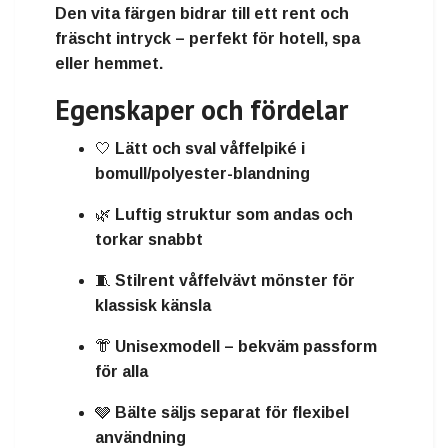
Den
vita färgen
bidrar till ett rent och
fräscht intryck – perfekt för hotell, spa
eller hemmet.
Egenskaper och fördelar
🤍 Lätt och sval våffelpiké i
bomull/polyester-blandning
🌿 Luftig struktur som andas och
torkar snabbt
🧵 Stilrent våffelvävt mönster för
klassisk känsla
👘 Unisexmodell – bekväm passform
för alla
🩶 Bälte säljs separat för flexibel
användning