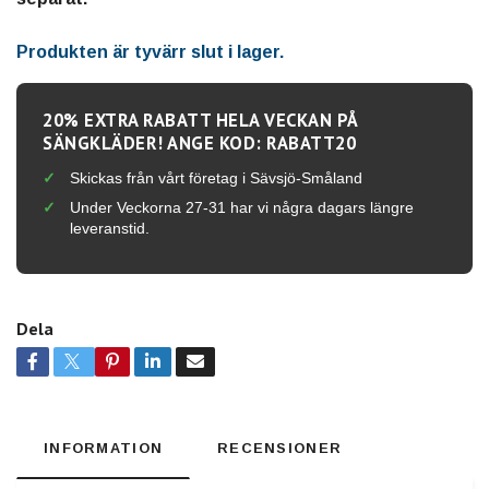
Produkten är tyvärr slut i lager.
20% EXTRA RABATT HELA VECKAN PÅ
SÄNGKLÄDER! ANGE KOD: RABATT20
Skickas från vårt företag i Sävsjö-Småland
Under Veckorna 27-31 har vi några dagars längre
leveranstid.
Dela
INFORMATION
RECENSIONER