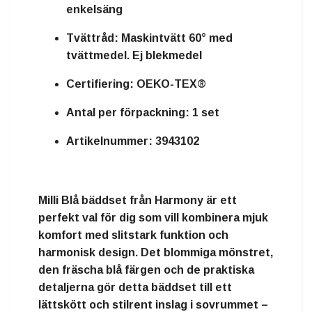
enkelsäng
Tvättråd:
Maskintvätt 60° med
tvättmedel. Ej blekmedel
Certifiering:
OEKO-TEX®
Antal per förpackning:
1 set
Artikelnummer:
3943102
Milli Blå bäddset från Harmony är ett
perfekt val för dig som vill kombinera mjuk
komfort med slitstark funktion och
harmonisk design. Det blommiga mönstret,
den fräscha blå färgen och de praktiska
detaljerna gör detta bäddset till ett
lättskött och stilrent inslag i sovrummet –