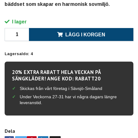
bäddset som skapar en harmonisk sovmiljö.
I lager
LÄGG I KORGEN
Lagersaldo:
4
20% EXTRA RABATT HELA VECKAN PÅ
SÄNGKLÄDER! ANGE KOD: RABATT20
Skickas från vårt företag i Sävsjö-Småland
Under Veckorna 27-31 har vi några dagars längre
leveranstid.
Dela