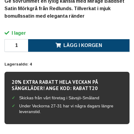
Ge sovrummet en lyxig känsla med Mirage Bäddset
Satin Mörkgrå från Redlunds. Tillverkat i mjuk
bomullssatin med eleganta ränder
I lager
LÄGG I KORGEN
Lagersaldo:
4
20% EXTRA RABATT HELA VECKAN PÅ
SÄNGKLÄDER! ANGE KOD: RABATT20
Skickas från vårt företag i Sävsjö-Småland
Under Veckorna 27-31 har vi några dagars längre
leveranstid.