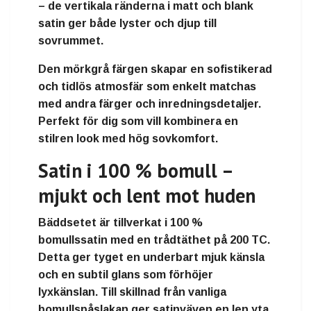
– de vertikala ränderna i matt och blank
satin ger både lyster och djup till
sovrummet.
Den mörkgrå färgen skapar en sofistikerad
och tidlös atmosfär som enkelt matchas
med andra färger och inredningsdetaljer.
Perfekt för dig som vill kombinera en
stilren look med hög sovkomfort.
Satin i 100 % bomull –
mjukt och lent mot huden
Bäddsetet är tillverkat i
100 %
bomullssatin
med en trådtäthet på
200 TC
.
Detta ger tyget en underbart mjuk känsla
och en subtil glans som förhöjer
lyxkänslan. Till skillnad från vanliga
bomullspåslakan ger satinväven en len yta