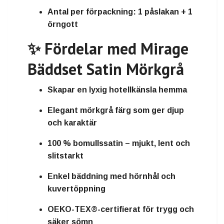
Antal per förpackning:
1 påslakan + 1
örngott
✨ Fördelar med Mirage
Bäddset Satin Mörkgrå
Skapar en lyxig hotellkänsla hemma
Elegant mörkgrå färg som ger djup
och karaktär
100 % bomullssatin – mjukt, lent och
slitstarkt
Enkel bäddning med hörnhål och
kuvertöppning
OEKO-TEX®-certifierat för trygg och
säker sömn