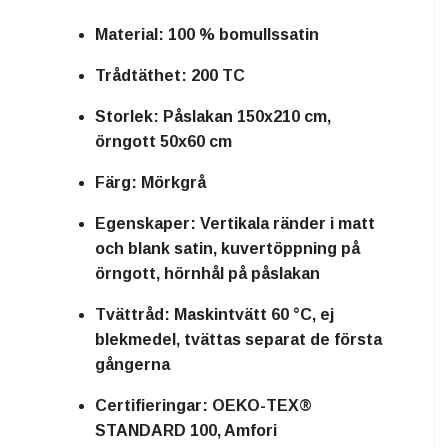
Material:
100 % bomullssatin
Trådtäthet:
200 TC
Storlek:
Påslakan 150x210 cm,
örngott 50x60 cm
Färg:
Mörkgrå
Egenskaper:
Vertikala ränder i matt
och blank satin, kuvertöppning på
örngott, hörnhål på påslakan
Tvättråd:
Maskintvätt 60 °C, ej
blekmedel, tvättas separat de första
gångerna
Certifieringar:
OEKO-TEX®
STANDARD 100, Amfori