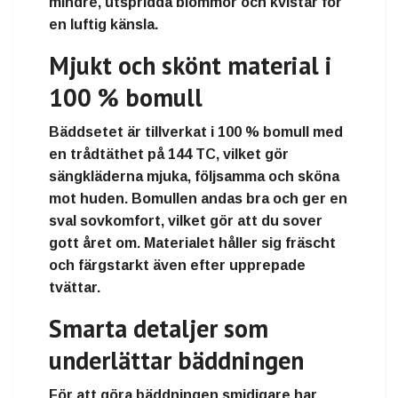
mindre, utspridda blommor och kvistar för
en luftig känsla.
Mjukt och skönt material i
100 % bomull
Bäddsetet är tillverkat i
100 % bomull
med
en
trådtäthet på 144 TC
, vilket gör
sängkläderna
mjuka, följsamma och sköna
mot huden
. Bomullen andas bra och ger en
sval sovkomfort, vilket gör att du sover
gott året om. Materialet håller sig fräscht
och färgstarkt även efter upprepade
tvättar.
Smarta detaljer som
underlättar bäddningen
För att göra bäddningen smidigare har