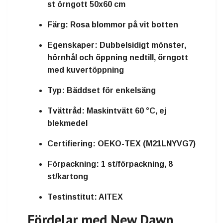
st örngott 50x60 cm
Färg:
Rosa blommor på vit botten
Egenskaper:
Dubbelsidigt mönster,
hörnhål och öppning nedtill, örngott
med kuvertöppning
Typ:
Bäddset för enkelsäng
Tvättråd:
Maskintvätt 60 °C, ej
blekmedel
Certifiering:
OEKO-TEX (M21LNYVG7)
Förpackning:
1 st/förpackning, 8
st/kartong
Testinstitut:
AITEX
Fördelar med New Dawn