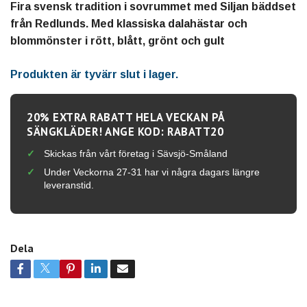
Fira svensk tradition i sovrummet med Siljan bäddset
från Redlunds. Med klassiska dalahästar och
blommönster i rött, blått, grönt och gult
Produkten är tyvärr slut i lager.
20% EXTRA RABATT HELA VECKAN PÅ
SÄNGKLÄDER! ANGE KOD: RABATT20
Skickas från vårt företag i Sävsjö-Småland
Under Veckorna 27-31 har vi några dagars längre
leveranstid.
Dela