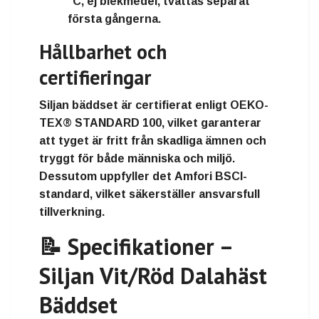
°C
, ej blekmedel, tvättas separat
första gångerna.
Hållbarhet och
certifieringar
Siljan bäddset är certifierat enligt
OEKO-
TEX® STANDARD 100
, vilket garanterar
att tyget är fritt från skadliga ämnen och
tryggt för både människa och miljö.
Dessutom uppfyller det
Amfori BSCI-
standard
, vilket säkerställer ansvarsfull
tillverkning.
📝 Specifikationer –
Siljan Vit/Röd Dalahäst
Bäddset