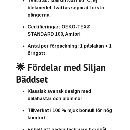
Tvättråd:
Maskintvätt 60 °C, ej
blekmedel, tvättas separat första
gångerna
Certifieringar:
OEKO-TEX®
STANDARD 100, Amfori
Antal per förpackning:
1 påslakan + 1
örngott
🌟 Fördelar med Siljan
Bäddset
Klassisk svensk design med
dalahästar och blommor
Tillverkat i
100 % mjuk bomull
för hög
komfort
Enkelt att bädda
tack vare hörnhål