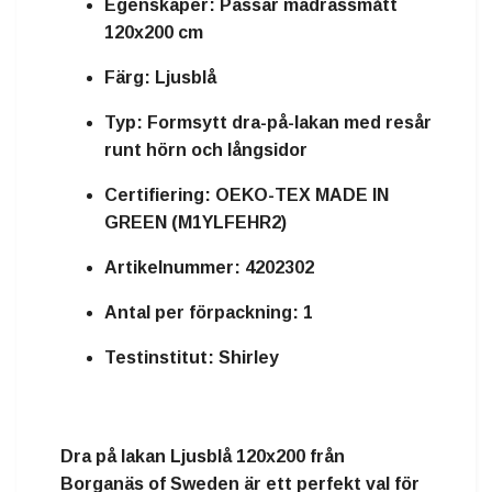
Egenskaper:
Passar madrassmått
120x200 cm
Färg:
Ljusblå
Typ:
Formsytt dra-på-lakan med resår
runt hörn och långsidor
Certifiering:
OEKO-TEX MADE IN
GREEN (M1YLFEHR2)
Artikelnummer:
4202302
Antal per förpackning:
1
Testinstitut:
Shirley
Dra på lakan Ljusblå 120x200 från
Borganäs of Sweden är ett perfekt val för