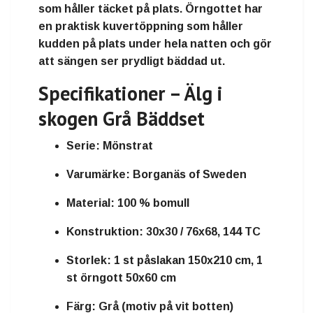
som håller täcket på plats. Örngottet har
en
praktisk kuvertöppning
som håller
kudden på plats under hela natten och gör
att sängen ser
prydligt bäddad
ut.
Specifikationer – Älg i
skogen Grå Bäddset
Serie:
Mönstrat
Varumärke:
Borganäs of Sweden
Material:
100 % bomull
Konstruktion:
30x30 / 76x68, 144 TC
Storlek:
1 st påslakan 150x210 cm, 1
st örngott 50x60 cm
Färg:
Grå (motiv på vit botten)