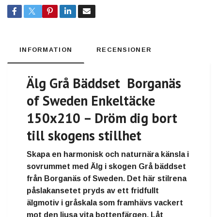
INFORMATION
RECENSIONER
Älg Grå Bäddset Borganäs
of Sweden Enkeltäcke
150x210 – Dröm dig bort
till skogens stillhet
Skapa en
harmonisk och naturnära känsla
i
sovrummet med
Älg i skogen Grå bäddset
från Borganäs of Sweden
. Det här stilrena
påslakansetet pryds av ett
fridfullt
älgmotiv i gråskala
som framhävs vackert
mot den
ljusa vita bottenfärgen
. Låt