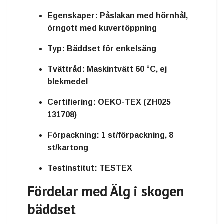
Egenskaper:
Påslakan med hörnhål,
örngott med kuvertöppning
Typ:
Bäddset för enkelsäng
Tvättråd:
Maskintvätt 60 °C, ej
blekmedel
Certifiering:
OEKO-TEX (ZH025
131708)
Förpackning:
1 st/förpackning, 8
st/kartong
Testinstitut:
TESTEX
Fördelar med Älg i skogen
bäddset