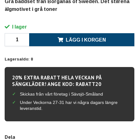
Grå bäddset från Borganäs of Sweden. Det stilrena
älgmotivet i grå toner
I lager
LÄGG I KORGEN
Lagersaldo:
8
20% EXTRA RABATT HELA VECKAN PÅ
SÄNGKLÄDER! ANGE KOD: RABATT20
Skickas från vårt företag i Sävsjö-Småland
Under Veckorna 27-31 har vi några dagars längre
leveranstid.
Dela