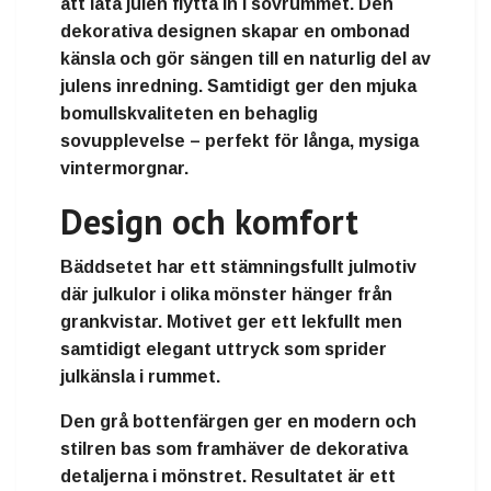
att låta julen flytta in i sovrummet. Den
dekorativa designen skapar en ombonad
känsla och gör sängen till en naturlig del av
julens inredning. Samtidigt ger den mjuka
bomullskvaliteten en behaglig
sovupplevelse – perfekt för långa, mysiga
vintermorgnar.
Design och komfort
Bäddsetet har ett stämningsfullt julmotiv
där julkulor i olika mönster hänger från
grankvistar. Motivet ger ett lekfullt men
samtidigt elegant uttryck som sprider
julkänsla i rummet.
Den grå bottenfärgen ger en modern och
stilren bas som framhäver de dekorativa
detaljerna i mönstret. Resultatet är ett