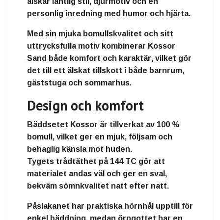
älskar
lantlig stil, djurmotiv och en
personlig inredning med humor och hjärta.
Med sin mjuka bomullskvalitet och sitt
uttrycksfulla motiv kombinerar
Kossor
Sand
både
komfort och karaktär
, vilket gör
det till ett
älskat tillskott i både barnrum,
gäststuga och sommarhus
.
Design och komfort
Bäddsetet
Kossor
är tillverkat av
100 %
bomull
, vilket ger en
mjuk, följsam och
behaglig känsla
mot huden.
Tygets
trådtäthet på 144 TC
gör att
materialet andas väl och ger en
sval,
bekväm sömnkvalitet natt efter natt.
Påslakanet har praktiska hörnhål upptill
för
enkel bäddning, medan
örngottet har en