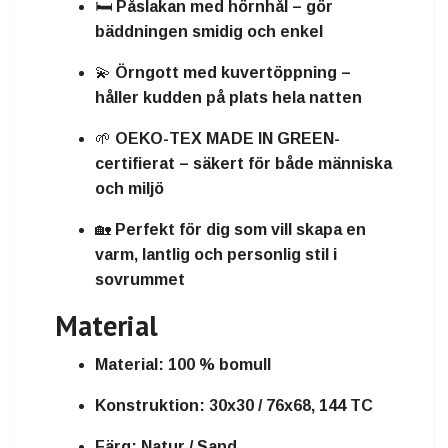
🛏️
Påslakan med hörnhål
– gör
bäddningen smidig och enkel
💫
Örngott med kuvertöppning
–
håller kudden på plats hela natten
🌱
OEKO-TEX MADE IN GREEN-
certifierat
– säkert för både människa
och miljö
🏡
Perfekt för dig som vill skapa en
varm, lantlig och personlig stil i
sovrummet
Material
Material:
100 % bomull
Konstruktion:
30x30 / 76x68, 144 TC
Färg:
Natur / Sand