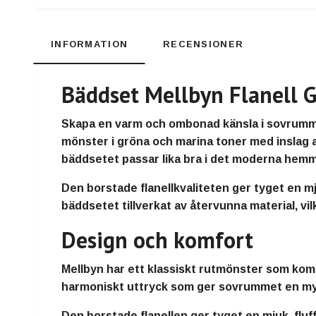
INFORMATION
RECENSIONER
Bäddset Mellbyn Flanell G
Skapa en varm och ombonad känsla i sovrummet
mönster i gröna och marina toner med inslag a
bäddsetet passar lika bra i det moderna hemm
Den borstade flanellkvaliteten ger tyget en mj
bäddsetet tillverkat av återvunna material, vi
Design och komfort
Mellbyn har ett klassiskt rutmönster som komb
harmoniskt uttryck som ger sovrummet en mys
Den borstade flanellen ger tyget en mjuk, fluf