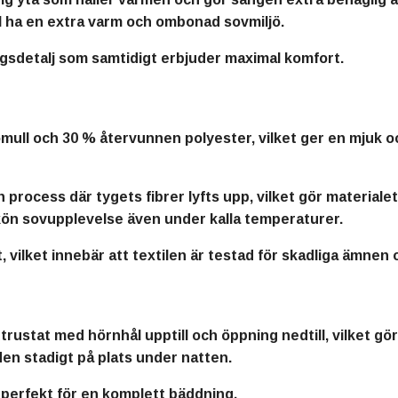
ll ha en extra varm och ombonad sovmiljö.
ingsdetalj som samtidigt erbjuder maximal komfort.
mull och 30 % återvunnen polyester, vilket ger en mjuk oc
rocess där tygets fibrer lyfts upp, vilket gör materialet 
kön sovupplevelse även under kalla temperaturer.
ilket innebär att textilen är testad för skadliga ämnen
rustat med hörnhål upptill och öppning nedtill, vilket gör
en stadigt på plats under natten.
, perfekt för en komplett bäddning.