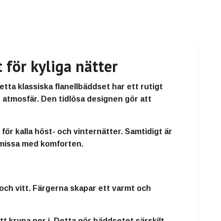
för kyliga nätter
a klassiska flanellbäddset har ett rutigt
 atmosfär. Den tidlösa designen gör att
ör kalla höst- och vinternätter. Samtidigt är
romissa med komforten.
och vitt. Färgerna skapar ett varmt och
t krypa ner i. Detta gör bäddsetet särskilt