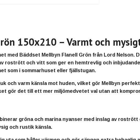
rön 150x210 – Varmt och mysigt 
 med Bäddset Mellbyn Flanell Grön från Lord Nelson. Dett
v rostrött och vitt som ger en hemtrevlig och inbjudande
et som i sommarhuset eller fjällstugan.
uk och varm känsla mot huden, vilket gör Mellbyn perfekt f
lket gör det till ett mer miljömedvetet val utan att komp
inerar gröna och marina nyanser med inslag av rostrött 
ig och rustik känsla.
fig yta som håller värmen och gör sängen extra behaglig at