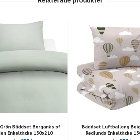
Grön Bäddset Borganäs of
Bäddset Luftballong Bei
en Enkeltäcke 150x210
Redlunds Enkeltäcke 1