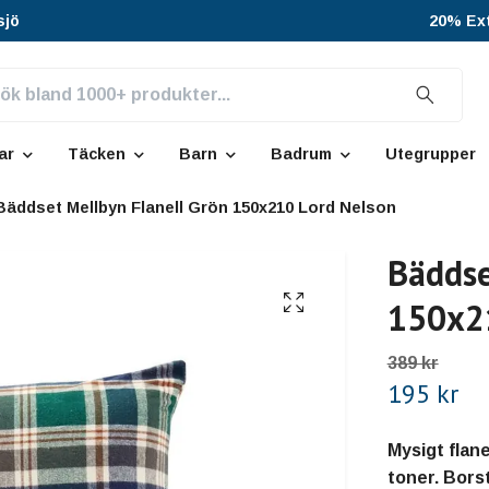
sjö
20% Ext
ar
Täcken
Barn
Badrum
Utegrupper
Bäddset Mellbyn Flanell Grön 150x210 Lord Nelson
Bäddse
150x2
389 kr
195 kr
Mysigt flan
toner. Bors