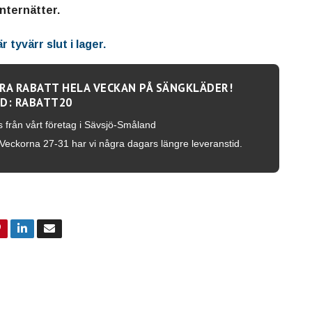
internätter.
 tyvärr slut i lager.
RA RABATT HELA VECKAN PÅ SÄNGKLÄDER!
D: RABATT20
s från vårt företag i Sävsjö-Småland
Veckorna 27-31 har vi några dagars längre leveranstid.