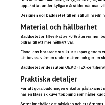
uppskattat under kyligare årstider när man vi
Designen gör bäddsetet till en stilfull inredn
Material och hållbarhet
Bäddsetet är tillverkat av 70 % återvunnen bo
bidrar till ett mer hållbart val.
Flanellens borstade struktur skapas genom en p
att bevara värmen under natten och ger en s
Bäddsetet är dessutom OEKO-TEX-certifierat, v
Praktiska detaljer
För att göra bäddningen enkel är påslakanet ut
har en klassisk kuvertöppning som håller kudd
Setet innehåller ett påslakan och ett örngott