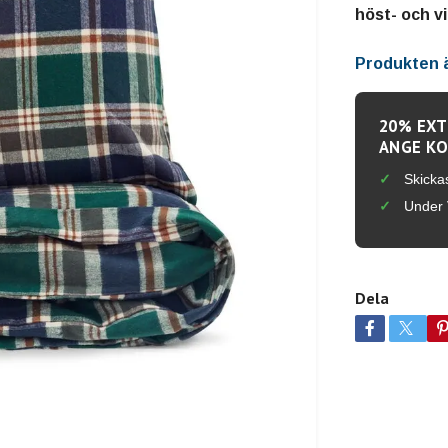
höst- och v
Produkten är
20% EXT
ANGE KO
Skicka
Under 
Dela