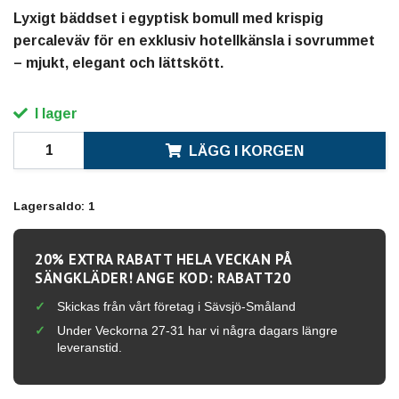
Lyxigt bäddset i egyptisk bomull med krispig
percaleväv för en exklusiv hotellkänsla i sovrummet
– mjukt, elegant och lättskött.
I lager
LÄGG I KORGEN
Lagersaldo:
1
20% EXTRA RABATT HELA VECKAN PÅ
SÄNGKLÄDER! ANGE KOD: RABATT20
Skickas från vårt företag i Sävsjö-Småland
Under Veckorna 27-31 har vi några dagars längre
leveranstid.