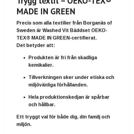
Trygg textil – OEKO-TEX®
MADE IN GREEN
Precis som alla textilier från
Borganäs of
Sweden
är
Washed Vit Bäddset
OEKO-
TEX® MADE IN GREEN-certifierat
.
Det betyder att:
Produkten är
fri från skadliga
kemikalier
.
Tillverkningen sker under
etiska och
miljövänliga förhållanden
.
Hela produktionskedjan är
spårbar
och hållbar
.
Ett tryggt val för både dig, din familj och
miljön.