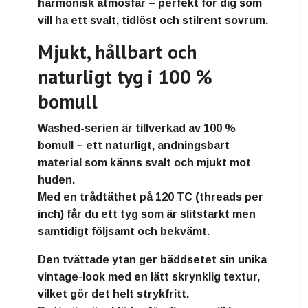
harmonisk atmosfär – perfekt för dig som
vill ha ett
svalt, tidlöst och stilrent sovrum
.
Mjukt, hållbart och
naturligt tyg i 100 %
bomull
Washed-serien är tillverkad av
100 %
bomull
– ett naturligt, andningsbart
material som känns svalt och mjukt mot
huden.
Med en
trådtäthet på 120 TC (threads per
inch)
får du ett tyg som är slitstarkt men
samtidigt följsamt och bekvämt.
Den
tvättade ytan
ger bäddsetet sin unika
vintage-look med en lätt skrynklig textur,
vilket gör det
helt strykfritt
.