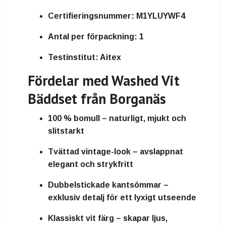
Certifieringsnummer:
M1YLUYWF4
Antal per förpackning:
1
Testinstitut:
Aitex
Fördelar med Washed Vit
Bäddset från Borganäs
100 % bomull
– naturligt, mjukt och
slitstarkt
Tvättad vintage-look
– avslappnat
elegant och strykfritt
Dubbelstickade kantsömmar
–
exklusiv detalj för ett lyxigt utseende
Klassiskt vit färg
– skapar ljus,